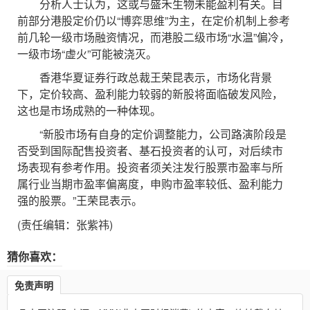
分析人士认为，这或与盛禾生物未能盈利有关。目
前部分港股定价仍以“博弈思维”为主，在定价机制上参考
前几轮一级市场融资情况，而港股二级市场“水温”偏冷，
一级市场“虚火”可能被浇灭。
香港华夏证券行政总裁王荣昆表示，市场化背景
下，定价较高、盈利能力较弱的新股将面临破发风险，
这也是市场成熟的一种体现。
“新股市场有自身的定价调整能力，公司路演阶段是
否受到国际配售投资者、基石投资者的认可，对后续市
场表现有参考作用。投资者须关注发行股票市盈率与所
属行业当期市盈率偏离度，申购市盈率较低、盈利能力
强的股票。”王荣昆表示。
(责任编辑：张紫祎)
猜你喜欢：
免责声明