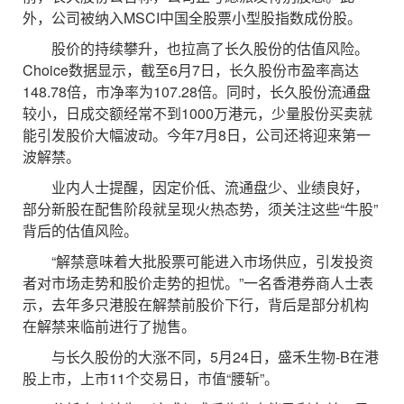
外，公司被纳入MSCI中国全股票小型股指数成份股。
股价的持续攀升，也拉高了长久股份的估值风险。
Choice数据显示，截至6月7日，长久股份市盈率高达
148.78倍，市净率为107.28倍。同时，长久股份流通盘
较小，日成交额经常不到1000万港元，少量股份买卖就
能引发股价大幅波动。今年7月8日，公司还将迎来第一
波解禁。
业内人士提醒，因定价低、流通盘少、业绩良好，
部分新股在配售阶段就呈现火热态势，须关注这些“牛股”
背后的估值风险。
“解禁意味着大批股票可能进入市场供应，引发投资
者对市场走势和股价走势的担忧。”一名香港券商人士表
示，去年多只港股在解禁前股价下行，背后是部分机构
在解禁来临前进行了抛售。
与长久股份的大涨不同，5月24日，盛禾生物-B在港
股上市，上市11个交易日，市值“腰斩”。