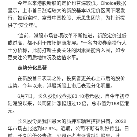
今年以来港股新股的定价也普遍较低。Choice数据
显示，上市首日涨幅较大的新股基本以定价区间下限发
行，如迈富时、富景中国控股、乐思集团等，为打新提
供了“安全垫”。
“当前，港股市场各项改革不断推进，新股定价过低
或过高，都不利于市场健康发展。”一名内资券商投行人
士分析称，此前打新主要关注的因素是能否入围，如今
更关注公司质地情况及估值水平。
走势分化显著
在新股首日表现之外，投资者更关心上市后的股价
走势。今年以来，港股新股上市后表现分化明显。
6月7日，长久股份收盘报83.10港元/股，自今年初登
陆港股以来，公司累计涨幅超过12倍，总市值为168亿港
元。
长久股份是我国最大的质押车辆监控提供商，2022
年市场占比达到47.9%。近期，公司不断有利好传出。日
前，长久股份公告称，公司正考虑派发特别股息。此