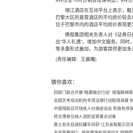
锦江酒店在互动平台上表示，截至今
巴黎大区的直营酒店的平均房价较去年
位于巴黎市内的酒店平均房价表现更
携程集团相关负责人对《证券日报
出“华人礼遇”，增加中文服务。同时，
等多重形式叠加，为游客提供更加多
(责任编辑：王晨曦)
猜你喜欢：
四部门联合开展“精康融合行动” 增强精神
全国艺考培训机构专项治理行动取得进展 
中国残联召开残疾人社保座谈会 积极有序
将文博单位纳入消防监管重点对象
嘉士伯天目湖拉罐车间获“江苏省智能示范车
天宝营养IPO：报告期净利润波动大 短期偿