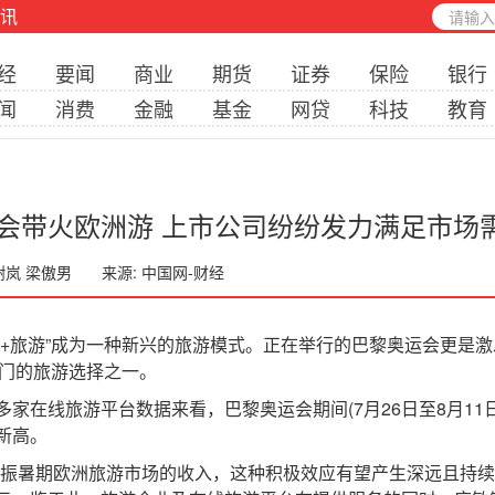
讯
经
要闻
商业
期货
证券
保险
银行
闻
消费
金融
基金
网贷
科技
教育
会带火欧洲游 上市公司纷纷发力满足市场
 谢岚 梁傲男
来源: 中国网-财经
旅游”成为一种新兴的旅游模式。正在举行的巴黎奥运会更是激
热门的旅游选择之一。
在线旅游平台数据来看，巴黎奥运会期间(7月26日至8月11
新高。
暑期欧洲旅游市场的收入，这种积极效应有望产生深远且持续