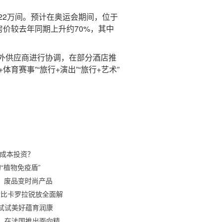
22万间。预计在奥运会期间，位于
房价较去年同期上升约70%，其中
外供应商进行协调，在部分酒店推
育赛事”“旅行+演出”“旅行+艺术”
小成本投资？
的“植物免疫盾”
、废品变时尚产品
S对比卡罗拉锐放全面解
试试美好蕴育润康
金会，在法国推出面向精