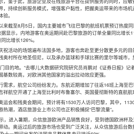
示，鉴于此，旅游企业及在线旅游平台在提供服务的同时，应敏
界，持续创新服务模式，增强客户黏性，把握奥运带来的市场机
体验。
截至8月5日，国内主要城市飞往巴黎的航班机票预订热度同比
数据显示，内地游客在奥运期间赴巴黎旅游的订单全量同比增长1
同比增长126%。
祝活动的场馆遍布法国多地，游客也奔赴至更分散更多元的目
残奥村所在地圣但尼，以及承办篮球和手球比赛的里尔等城市，
目的地。”去哪儿大数据研究院研究员肖鹏对《证券日报》记
国基数较高，对欧洲其他国家的溢出拉动效应更强。
求，航空公司纷纷发力。东航近期增加了往返16班上海至巴黎
吉祥航空开通了上海至比利时布鲁塞尔、英国曼彻斯特的直航航
和残奥会期间，预计将有1530万人访问巴黎，其中，1130万
游热潮，酒店旅游业上市公司也正积极捕捉“巴黎流量”。
，进入暑期，众信旅游欧洲产品销售良好，受到德国欧洲杯及
带动。奥运过后的旅游市场也受到广泛关注，从众信旅游后台数
份及十一期间出发的法国产品整体售卖已接近60%。