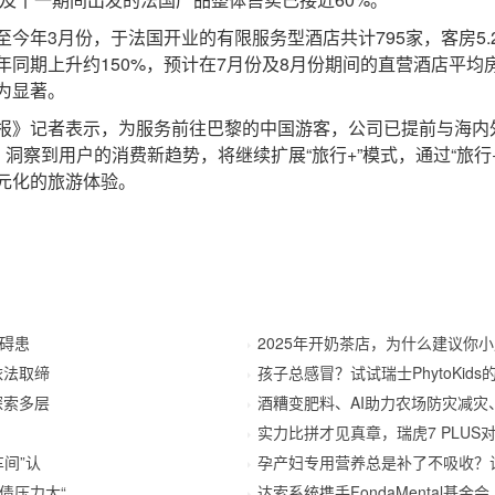
年3月份，于法国开业的有限服务型酒店共计795家，客房5.
同期上升约150%，预计在7月份及8月份期间的直营酒店平均
为显著。
》记者表示，为服务前往巴黎的中国游客，公司已提前与海内
洞察到用户的消费新趋势，将继续扩展“旅行+”模式，通过“旅行+体
元化的旅游体验。
障碍患
2025年开奶茶店，为什么建议你
依法取缔
孩子总感冒？试试瑞士PhytoKids
探索多层
酒糟变肥料、AI助力农场防灾减灾
实力比拼才见真章，瑞虎7 PLU
间”认
孕产妇专用营养总是补了不吸收？
债压力大“
达索系统携手FondaMental基