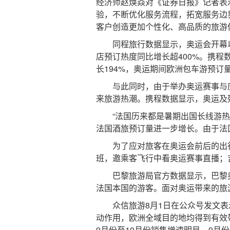
经济师赵焕焱对《证券日报》记者表
验，不断优化服务流程，拓宽服务边
客户创造更加个性化、高品质的旅游
同程旅行数据显示，奥运会开幕以来
店预订热度同比增长超400%。携程
长194%，奥运期间欧洲包车游预订量
与此同时，由于举办奥运赛事与庆
来旅游热潮。携程数据显示，奥运及
“法国历来都是暑期出国长线游热门
法国酒旅预订量进一步增长。由于法
为了应对旅客在奥运会前后的出行需
班，邀乘客飞行中看奥运赛事直播；
巴黎旅游局官方数据显示，巴黎奥运会
法国本国的游客。面对奥运带来的旅
众信旅游8月1日在公众号发文表示
动作用，欧洲全域目的地均得到有效
9月份至10月份销售增速明显，9月