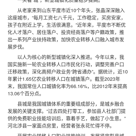
从老家来到山东平度市近10个年头，张晶深深融入
这座城市，“每月工资七八千元，工作稳定，买房安家，
孩子在附近上学，生活很满意。”近年来，平度市不断优
化人才落户、居住落户、投资经商落户等户籍政策，推
出一系列产业扶持政策，加快农业转移人口融入城市发
展步伐。
以人为核心的新型城镇化深入推进。今年以来，我
国实施新一轮农业转移人口市民化行动，调整完善户口
迁移政策，深化高频户政业务“跨省通办”。据统计，近10
年累计1.65亿农业转移人口在城镇落户。截至2023年
末，我国常住人口城镇化率为66.16%，比2012年末提高
13.06个百分点。
县城是我国城镇体系的重要组成部分，是城乡融合
发展的关键支撑。“过去四处打零工，参加县人社部门提
供的免费职业技能培训后，靠着手艺，做起了小生意。”
河北涉县一家面点房里，经营者张永花忙得不停。
开展农业转移人口职业技能培训、发展紧密型县域