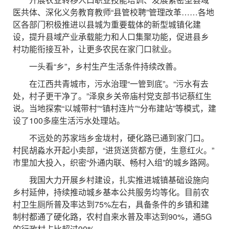
医共体、深化义务教育教师“县管校聘”管理改革……各地
区各部门积极推进以县城为重要载体的新型城镇化建
设，提升县域产业承载能力和人口集聚功能，促进县乡
村功能衔接互补，让更多农民在家门口就业。
一头看“乡”，乡村生产生活条件持续改善。
在江西共青城市，污水治理“一管到底”。“污水有去
处，村子更干净了。”泽泉乡关帝庙村党支部书记蔡红生
说。当地探索“以城带村”“镇村连片”“分布建站”等模式，建
设了100多座生活污水处理站。
不远处的苏家垱乡金垅村，硬化路已通到家门口。
村民胡淼水开起小卖部，“进货送货都方便，生意红火。”
市里加大投入，织密“外通内联、畅村入组”的城乡路网。
我国大力开展乡村建设，扎实推进城镇基础设施向
乡村延伸，持续推动城乡基本公共服务均等化。目前农
村卫生厕所普及率达到75%左右，具备条件的乡镇和建
制村都通了硬化路，农村自来水普及率达到90%，通5G
的行政村占比超过90%。