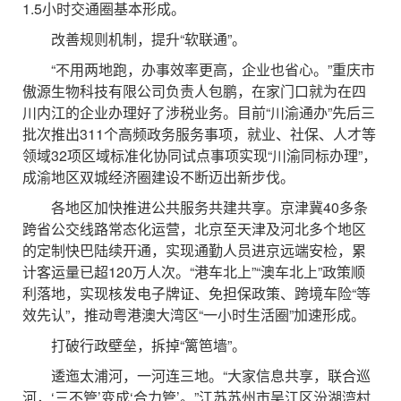
1.5小时交通圈基本形成。
改善规则机制，提升“软联通”。
“不用两地跑，办事效率更高，企业也省心。”重庆市
傲源生物科技有限公司负责人包鹏，在家门口就为在四
川内江的企业办理好了涉税业务。目前“川渝通办”先后三
批次推出311个高频政务服务事项，就业、社保、人才等
领域32项区域标准化协同试点事项实现“川渝同标办理”，
成渝地区双城经济圈建设不断迈出新步伐。
各地区加快推进公共服务共建共享。京津冀40多条
跨省公交线路常态化运营，北京至天津及河北多个地区
的定制快巴陆续开通，实现通勤人员进京远端安检，累
计客运量已超120万人次。“港车北上”“澳车北上”政策顺
利落地，实现核发电子牌证、免担保政策、跨境车险“等
效先认”，推动粤港澳大湾区“一小时生活圈”加速形成。
打破行政壁垒，拆掉“篱笆墙”。
逶迤太浦河，一河连三地。“大家信息共享，联合巡
河，‘三不管’变成‘合力管’。”江苏苏州市吴江区汾湖湾村