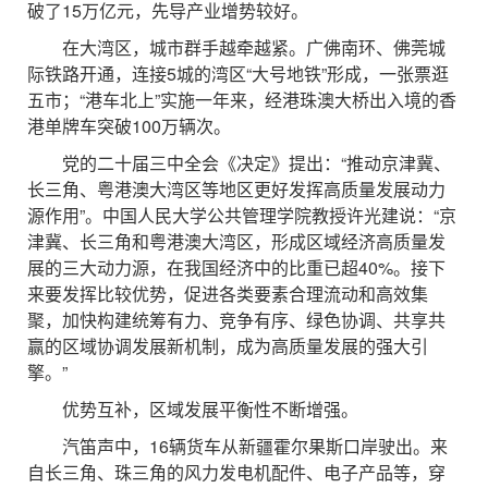
破了15万亿元，先导产业增势较好。
在大湾区，城市群手越牵越紧。广佛南环、佛莞城
际铁路开通，连接5城的湾区“大号地铁”形成，一张票逛
五市；“港车北上”实施一年来，经港珠澳大桥出入境的香
港单牌车突破100万辆次。
党的二十届三中全会《决定》提出：“推动京津冀、
长三角、粤港澳大湾区等地区更好发挥高质量发展动力
源作用”。中国人民大学公共管理学院教授许光建说：“京
津冀、长三角和粤港澳大湾区，形成区域经济高质量发
展的三大动力源，在我国经济中的比重已超40%。接下
来要发挥比较优势，促进各类要素合理流动和高效集
聚，加快构建统筹有力、竞争有序、绿色协调、共享共
赢的区域协调发展新机制，成为高质量发展的强大引
擎。”
优势互补，区域发展平衡性不断增强。
汽笛声中，16辆货车从新疆霍尔果斯口岸驶出。来
自长三角、珠三角的风力发电机配件、电子产品等，穿