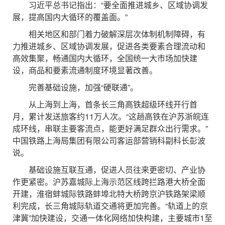
习近平总书记指出：“要全面推进城乡、区域协调发
展，提高国内大循环的覆盖面。”
相关地区和部门着力破解深层次体制机制障碍，有
力推进城乡、区域协调发展，促进各类要素合理流动和
高效集聚，畅通国内大循环，全国统一大市场加快建
设，商品和要素流通制度环境显著改善。
完善基础设施，加强“硬联通”。
从上海到上海，首条长三角高铁超级环线开行首
月，累计发送旅客约11万人次。“这趟高铁在沪苏浙皖连
成环线，串联主要客流点，能更好满足群众出行需求。”
中国铁路上海局集团有限公司客运部营销科副科长彭波
说。
基础设施互联互通，促进人员往来更密切、产业协
作更紧密。沪苏嘉城际上海示范区线跨拦路港大桥全面
开建，淮宿蚌城际铁路蚌埠北特大桥跨京沪铁路架梁顺
利完成，长三角城际轨道交通将更加完善。“轨道上的京
津冀”加快建设，交通一体化网络加快构建，主要城市1至