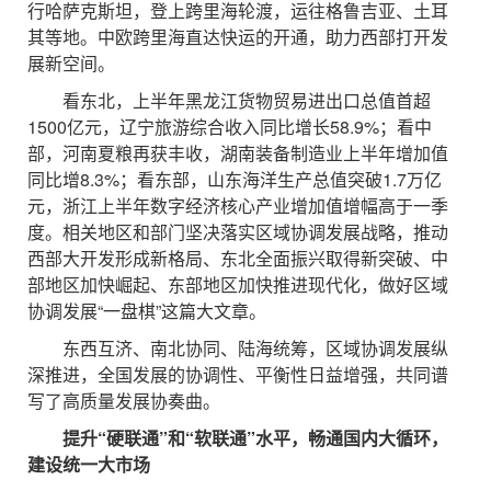
行哈萨克斯坦，登上跨里海轮渡，运往格鲁吉亚、土耳
其等地。中欧跨里海直达快运的开通，助力西部打开发
展新空间。
看东北，上半年黑龙江货物贸易进出口总值首超
1500亿元，辽宁旅游综合收入同比增长58.9%；看中
部，河南夏粮再获丰收，湖南装备制造业上半年增加值
同比增8.3%；看东部，山东海洋生产总值突破1.7万亿
元，浙江上半年数字经济核心产业增加值增幅高于一季
度。相关地区和部门坚决落实区域协调发展战略，推动
西部大开发形成新格局、东北全面振兴取得新突破、中
部地区加快崛起、东部地区加快推进现代化，做好区域
协调发展“一盘棋”这篇大文章。
东西互济、南北协同、陆海统筹，区域协调发展纵
深推进，全国发展的协调性、平衡性日益增强，共同谱
写了高质量发展协奏曲。
提升“硬联通”和“软联通”水平，畅通国内大循环，
建设统一大市场