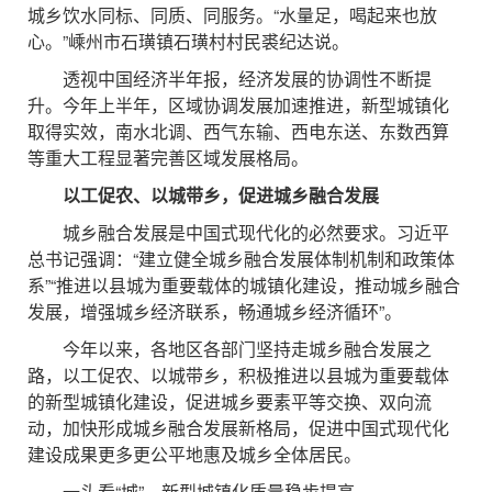
城乡饮水同标、同质、同服务。“水量足，喝起来也放
心。”嵊州市石璜镇石璜村村民裘纪达说。
透视中国经济半年报，经济发展的协调性不断提
升。今年上半年，区域协调发展加速推进，新型城镇化
取得实效，南水北调、西气东输、西电东送、东数西算
等重大工程显著完善区域发展格局。
以工促农、以城带乡，促进城乡融合发展
城乡融合发展是中国式现代化的必然要求。习近平
总书记强调：“建立健全城乡融合发展体制机制和政策体
系”“推进以县城为重要载体的城镇化建设，推动城乡融合
发展，增强城乡经济联系，畅通城乡经济循环”。
今年以来，各地区各部门坚持走城乡融合发展之
路，以工促农、以城带乡，积极推进以县城为重要载体
的新型城镇化建设，促进城乡要素平等交换、双向流
动，加快形成城乡融合发展新格局，促进中国式现代化
建设成果更多更公平地惠及城乡全体居民。
一头看“城”，新型城镇化质量稳步提高。