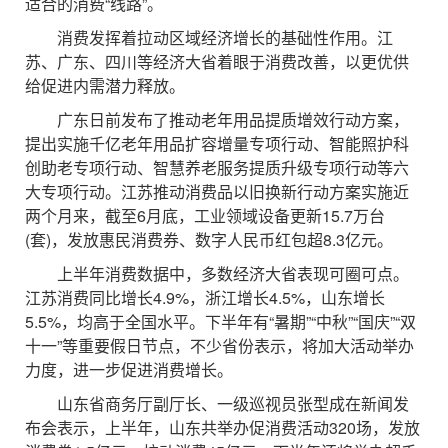
适合的消费“线路”。
消费发挥着拉动区域经济增长的基础性作用。江
苏、广东、四川等经济大省着眼于消费改善，以更优供
给促进内需潜力释放。
广东日前发布了推动老年用品提质增效行动方案，
提出实施千亿老年用品扩容增量专项行动、智能照护科
创助老专项行动、智慧养老服务提质升级专项行动等六
大专项行动。江苏推动消费品以旧换新行动方案实施近
两个月来，截至6月底，工业领域设备更新15.7万台
(套)，发放惠民消费券、数字人民币红包超8.3亿元。
上半年消费数据中，多数经济大省表现可圈可点。
江苏消费同比增长4.9%，浙江增长4.5%，山东增长
5.5%，均高于全国水平。下半年有“暑期”“中秋”“国庆”“双
十一”等重要假日节点，不少省份表示，将加大活动举办
力度，进一步促进消费增长。
山东省商务厅副厅长、一级巡视员张型成在新闻发
布会表示，上半年，山东共举办促消费活动320场，发放