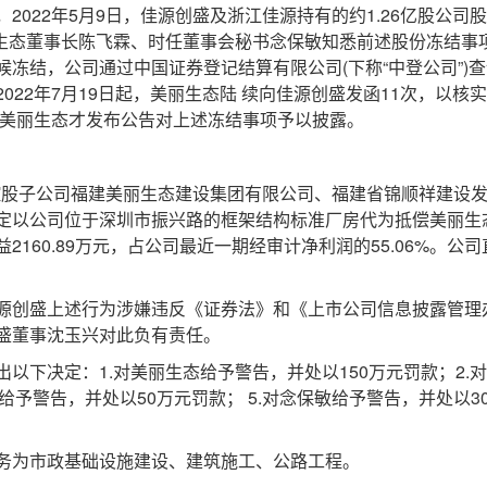
2022年5月9日，佳源创盛及浙江佳源持有的约1.26亿股公司
美丽生态董事长陈飞霖、时任董事会秘书念保敏知悉前述股份冻结
冻结，公司通过中国证券登记结算有限公司(下称“中登公司”)
22年7月19日起，美丽生态陆 续向佳源创盛发函11次，以核实
，美丽生态才发布公告对上述冻结事项予以披露。
控股子公司福建美丽生态建设集团有限公司、福建省锦顺祥建设
定以公司位于深圳市振兴路的框架结构标准厂房代为抵偿美丽生
160.89万元，占公司最近一期经审计净利润的55.06%。公司直
创盛上述行为涉嫌违反《证券法》和《上市公司信息披露管理
盛董事沈玉兴对此负有责任。
决定：1.对美丽生态给予警告，并处以150万元罚款；2.对佳
霖给予警告，并处以50万元罚款； 5.对念保敏给予警告，并处以3
为市政基础设施建设、建筑施工、公路工程。