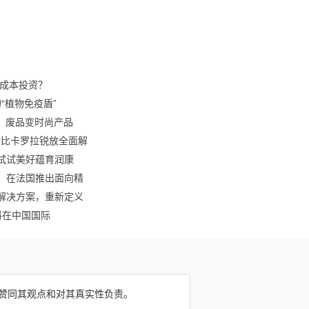
小成本投资？
的“植物免疫盾”
、废品变时尚产品
S对比卡罗拉锐放全面解
试试美好蕴育润康
金会，在法国推出面向精
维解决方案，重新定义
生物材料在中国国际
网赞同其观点和对其真实性负责。