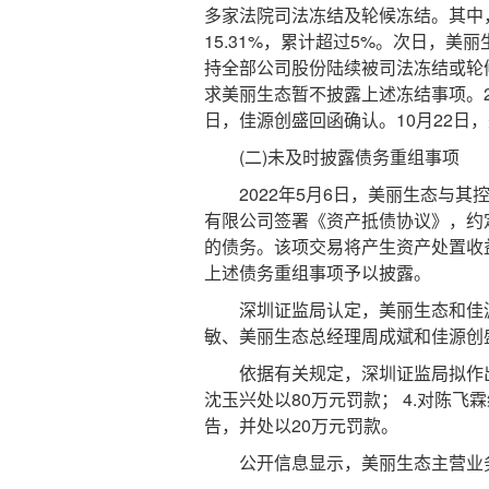
多家法院司法冻结及轮候冻结。其中，
15.31%，累计超过5%。次日，
持全部公司股份陆续被司法冻结或轮候
求美丽生态暂不披露上述冻结事项。20
日，佳源创盛回函确认。10月22日
(二)未及时披露债务重组事项
2022年5月6日，美丽生态与其
有限公司签署《资产抵债协议》，约
的债务。该项交易将产生资产处置收益2
上述债务重组事项予以披露。
深圳证监局认定，美丽生态和佳源
敏、美丽生态总经理周成斌和佳源创
依据有关规定，深圳证监局拟作出以下
沈玉兴处以80万元罚款； 4.对陈飞
告，并处以20万元罚款。
公开信息显示，美丽生态主营业务