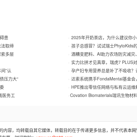
障碍患
2025年开奶茶店，为什么建议你
依法取缔
孩子总感冒？试试瑞士PhytoKids
探索多层
酒糟变肥料、AI助力农场防灾减灾
实力比拼才见真章，瑞虎7 PLU
间”认
孕产妇专用营养总是补了不吸收？
债压力大“
达索系统携手FondaMental基
委
HPE推出零信任网络与私有云运
线医务工
​Covation Biomaterials瑞讯
费)”的内容，均转载自其它媒体，转载目的在于传递更多信息，并不代表本