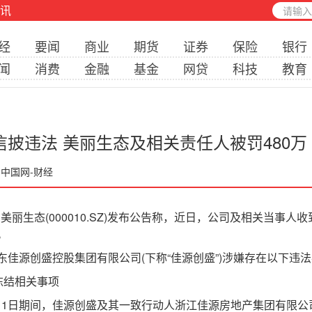
讯
经
要闻
商业
期货
证券
保险
银行
闻
消费
金融
基金
网贷
科技
教育
信披违法 美丽生态及相关责任人被罚480万
 中国网-财经
丽生态(000010.SZ)发布公告称，近日，公司及相关当事人
。
源创盛控股集团有限公司(下称“佳源创盛”)涉嫌存在以下违法
冻结相关事项
0月11日期间，佳源创盛及其一致行动人浙江佳源房地产集团有限公司