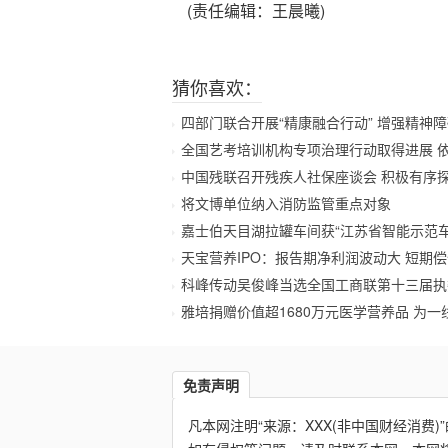
(责任编辑：王晨曦)
猜你喜欢：
四部门联合开展“精康融合行动” 增强精神
全国艺考培训机构专项治理行动取得进展 
中国残联召开残疾人社保座谈会 积极有序
将文博单位纳入消防监管重点对象
嘉士伯天目湖拉罐车间获“江苏省智能示范车
天宝营养IPO：报告期净利润波动大 短期偿
科峰传动吴俊峰当选全国工商联第十三届执
雅培捐赠价值超1680万元医学营养品 为一
免责声明
凡本网注明“来源：XXX(非中国财经消