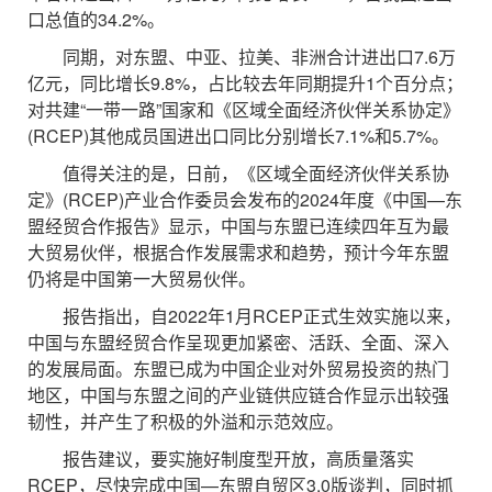
口总值的34.2%。
同期，对东盟、中亚、拉美、非洲合计进出口7.6万
亿元，同比增长9.8%，占比较去年同期提升1个百分点；
对共建“一带一路”国家和《区域全面经济伙伴关系协定》
(RCEP)其他成员国进出口同比分别增长7.1%和5.7%。
值得关注的是，日前，《区域全面经济伙伴关系协
定》(RCEP)产业合作委员会发布的2024年度《中国—东
盟经贸合作报告》显示，中国与东盟已连续四年互为最
大贸易伙伴，根据合作发展需求和趋势，预计今年东盟
仍将是中国第一大贸易伙伴。
报告指出，自2022年1月RCEP正式生效实施以来，
中国与东盟经贸合作呈现更加紧密、活跃、全面、深入
的发展局面。东盟已成为中国企业对外贸易投资的热门
地区，中国与东盟之间的产业链供应链合作显示出较强
韧性，并产生了积极的外溢和示范效应。
报告建议，要实施好制度型开放，高质量落实
RCEP，尽快完成中国—东盟自贸区3.0版谈判，同时抓