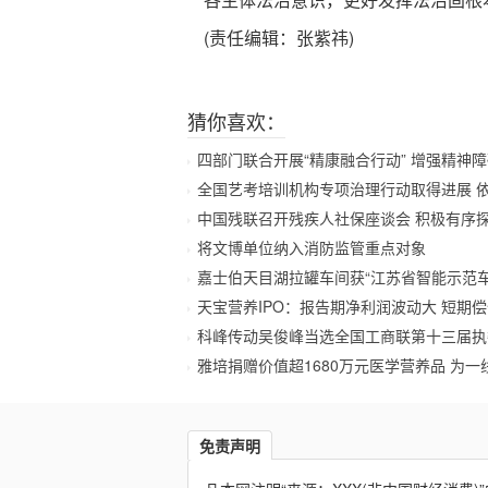
(责任编辑：张紫祎)
猜你喜欢：
四部门联合开展“精康融合行动” 增强精神
全国艺考培训机构专项治理行动取得进展 
中国残联召开残疾人社保座谈会 积极有序
将文博单位纳入消防监管重点对象
嘉士伯天目湖拉罐车间获“江苏省智能示范车
天宝营养IPO：报告期净利润波动大 短期偿
科峰传动吴俊峰当选全国工商联第十三届执
雅培捐赠价值超1680万元医学营养品 为一
免责声明