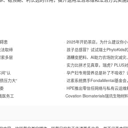
障碍患
2025年开奶茶店，为什么建议你
依法取缔
孩子总感冒？试试瑞士PhytoKids
探索多层
酒糟变肥料、AI助力农场防灾减灾
实力比拼才见真章，瑞虎7 PLU
间”认
孕产妇专用营养总是补了不吸收？
债压力大“
达索系统携手FondaMental基
委
HPE推出零信任网络与私有云运
线医务工
​Covation Biomaterials瑞讯