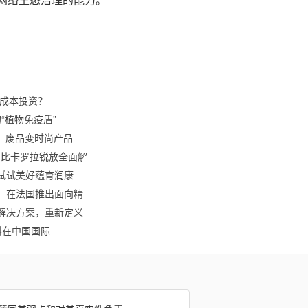
小成本投资？
的“植物免疫盾”
、废品变时尚产品
S对比卡罗拉锐放全面解
试试美好蕴育润康
金会，在法国推出面向精
维解决方案，重新定义
生物材料在中国国际