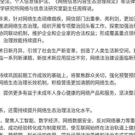
全法、个人信息保护法、《网络信息内容生态治理规定》等法律
法学研究所网络与信息法研究室副主任周辉说。
来，针对网络生态顽瘴痼疾，网信部门出重拳、亮利剑，更加
推进网络生态治理。组织开展专项整治回头看工作，探索加强治
协同联动机制，维护企业和企业家的合法权益；形成覆盖重点领
，治理效能持续提升。
日新月异，引领了社会生产新变革，创造了人类生活新空间，
临一系列新课题，新技术新应用层出不穷，网络法治建设面临新
续巩固前期工作成效的基础上，将聚焦群众关切，强化预警预
网络生态治理长效机制，积极营造更加清朗的网络生态。
提供更多有益于未成年人身心健康的网络产品和服务，坚决整
，还需持续提升网络生态治理法治化水平。
，聚焦人工智能、数字经济、网络数据安全、反对网络暴力等重
法、成功经验转化成为制度规范，使互联网始终在法治轨道上健
本、稳预期、利长远的作用，提升运用法治思维和法治方式实施