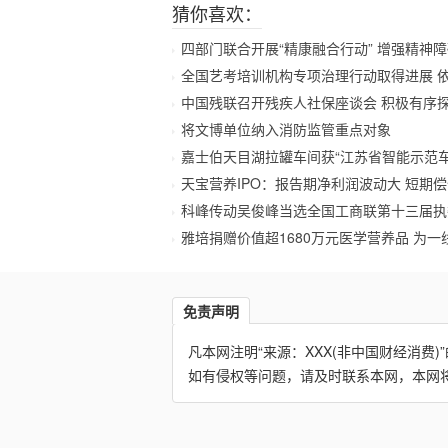
猜你喜欢：
四部门联合开展“精康融合行动” 增强精神
全国艺考培训机构专项治理行动取得进展 
中国残联召开残疾人社保座谈会 积极有序
将文博单位纳入消防监管重点对象
嘉士伯天目湖拉罐车间获“江苏省智能示范车
天宝营养IPO：报告期净利润波动大 短期偿
科峰传动吴俊峰当选全国工商联第十三届执
雅培捐赠价值超1680万元医学营养品 为一
免责声明
凡本网注明“来源：XXX(非中国财经消
如有侵权等问题，请及时联系本网，本网