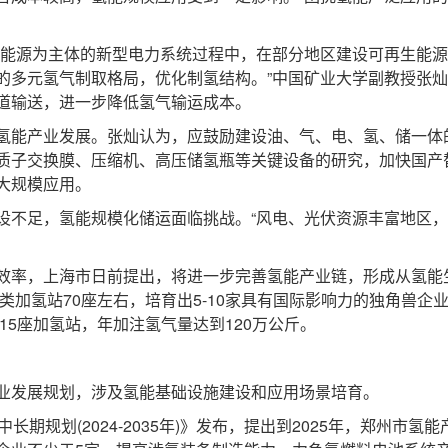
能源为主体的新型电力系统过程中，在部分地区建设可再生能源
的多元氢气制取格局，优化制氢结构。”中国矿业大学副教授张
道输送，进一步降低氢气输运成本。
能产业发展。张灿认为，应鼓励建设油、气、电、氢、储一体
质子交换膜、压缩机、高压储氢瓶等关键设备的研究，加快国产
大规模应用。
不足，氢能规模化储运面临挑战。“风电、光伏资源丰富地区，
率，上海市日前提出，将进一步完善氢能产业链，形成从氢能
类加氢站70座左右，培育出5-10家具有国际影响力的独角兽企
15座加氢站，年加注氢气量达到120万公斤。
发展规划，涉及氢能基础设施建设和应用场景培育。
规划(2024-2035年)》发布，提出到2025年，郑州市氢