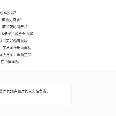
小成本投资？
的“植物免疫盾”
、废品变时尚产品
S对比卡罗拉锐放全面解
试试美好蕴育润康
金会，在法国推出面向精
维解决方案，重新定义
生物材料在中国国际
网赞同其观点和对其真实性负责。