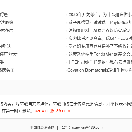
障碍患
2025年开奶茶店，为什么建议你
依法取缔
孩子总感冒？试试瑞士PhytoKids
探索多层
酒糟变肥料、AI助力农场防灾减灾
实力比拼才见真章，瑞虎7 PLU
间”认
孕产妇专用营养总是补了不吸收？
债压力大“
达索系统携手FondaMental基
委
HPE推出零信任网络与私有云运
线医务工
​Covation Biomaterials瑞讯
费)”的内容，均转载自其它媒体，转载目的在于传递更多信息，并不代表本
将在第一时间删除：
uznw.cn@139.com
中国财经消费网
| 合作：uznw.cn@139.com