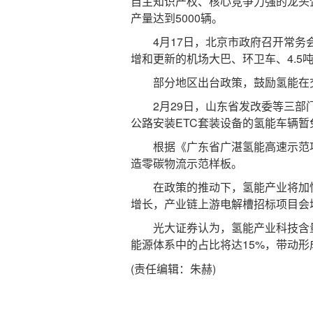
自主知识产权、核心竞争力强的龙头企
产量达到5000辆。
4月17日，北京市政府召开常务会
增和更新的机场大巴、环卫车、4.5
部分地区出台政策，鼓励氢能在
2月29日，山东省发改委等三部门
公路安装ETC套装设备的氢能车辆
根据《广东省广湛氢能高速示范项目实
造零碳物流示范样板。
在政策的推动下，氢能产业将加快
增长，产业链上游电解槽招标项目会
光大证券认为，氢能产业科技含量高
能源体系中的占比将达15%，带动形
(责任编辑：朱赫)