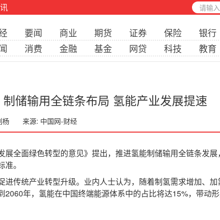
讯
经
要闻
商业
期货
证券
保险
银行
闻
消费
金融
基金
网贷
科技
教育
制储输用全链条布局 氢能产业发展提速
 刘杨
来源: 中国网-财经
全面绿色转型的意见》提出，推进氢能制储输用全链条发展，完
标准。
进传统产业转型升级。业内人士认为，随着制氢需求增加、加
2060年，氢能在中国终端能源体系中的占比将达15%，带动形