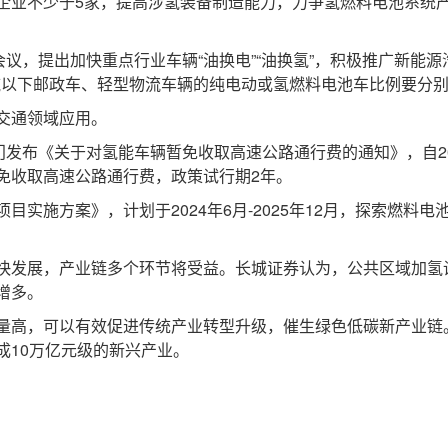
业不少于5家，提高涉氢装备制造能力，力争氢燃料电池系统产量
议，提出加快重点行业车辆“油换电”“油换氢”，积极推广新能
吨以下邮政车、轻型物流车辆的纯电动或氢燃料电池车比例要分别达到
交通领域应用。
发布《关于对氢能车辆暂免收取高速公路通行费的通知》，自20
暂免收取高速公路通行费，政策试行期2年。
施方案》，计划于2024年6月-2025年12月，探索燃料
发展，产业链多个环节将受益。长城证券认为，公共区域加氢
增多。
，可以有效促进传统产业转型升级，催生绿色低碳新产业链。预
成10万亿元级的新兴产业。