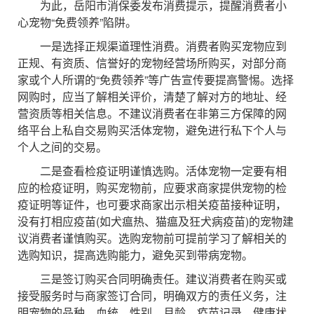
为此，岳阳市消保委发布消费提示，提醒消费者小
心宠物“免费领养”陷阱。
一是选择正规渠道理性消费。消费者购买宠物应到
正规、有资质、信誉好的宠物经营场所购买，对部分商
家或个人所谓的“免费领养”等广告宣传要提高警惕。选择
网购时，应当了解相关评价，清楚了解对方的地址、经
营资质等相关信息。不建议消费者在非第三方保障的网
络平台上私自交易购买活体宠物，避免进行私下个人与
个人之间的交易。
二是查看检疫证明谨慎选购。活体宠物一定要有相
应的检疫证明，购买宠物前，应要求商家提供宠物的检
疫证明等证件，也可要求商家出示相关疫苗接种证明，
没有打相应疫苗(如犬瘟热、猫瘟及狂犬病疫苗)的宠物建
议消费者谨慎购买。选购宠物前可提前学习了解相关的
选购知识，提高选购能力，避免买到带病宠物。
三是签订购买合同明确责任。建议消费者在购买或
接受服务时与商家签订合同，明确双方的责任义务，注
明宠物的品种、血统、性别、月龄、疫苗记录、健康状