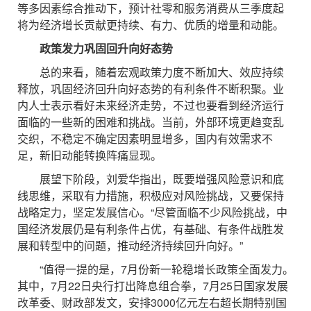
等多因素综合推动下，预计社零和服务消费从三季度起
将为经济增长贡献更持续、有力、优质的增量和动能。
政策发力巩固回升向好态势
总的来看，随着宏观政策力度不断加大、效应持续
释放，巩固经济回升向好态势的有利条件不断积聚。业
内人士表示看好未来经济走势，不过也要看到经济运行
面临的一些新的困难和挑战。当前，外部环境更趋变乱
交织，不稳定不确定因素明显增多，国内有效需求不
足，新旧动能转换阵痛显现。
展望下阶段，刘爱华指出，既要增强风险意识和底
线思维，采取有力措施，积极应对风险挑战，又要保持
战略定力，坚定发展信心。“尽管面临不少风险挑战，中
国经济发展仍是有利条件占优，有基础、有条件战胜发
展和转型中的问题，推动经济持续回升向好。”
“值得一提的是，7月份新一轮稳增长政策全面发力。
其中，7月22日央行打出降息组合拳，7月25日国家发展
改革委、财政部发文，安排3000亿元左右超长期特别国