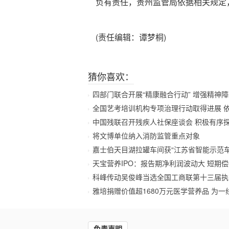
负有责任，贵州监管局依据相关规定
(责任编辑：谭梦桐)
猜你喜欢：
四部门联合开展“精康融合行动” 增强精神
全国艺考培训机构专项治理行动取得进展 
中国残联召开残疾人社保座谈会 积极有序
将文博单位纳入消防监管重点对象
嘉士伯天目湖拉罐车间获“江苏省智能示范车
天宝营养IPO：报告期净利润波动大 短期偿
科峰传动吴俊峰当选全国工商联第十三届执
雅培捐赠价值超1680万元医学营养品 为一
免责声明