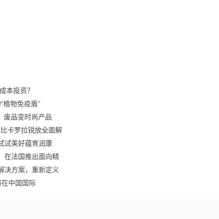
小成本投资？
的“植物免疫盾”
、废品变时尚产品
S对比卡罗拉锐放全面解
试试美好蕴育润康
金会，在法国推出面向精
维解决方案，重新定义
生物材料在中国国际