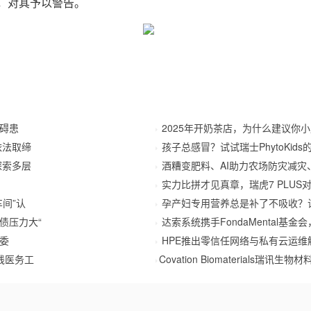
，对其予以警告。
障碍患
2025年开奶茶店，为什么建议你
依法取缔
孩子总感冒？试试瑞士PhytoKids
探索多层
酒糟变肥料、AI助力农场防灾减灾
实力比拼才见真章，瑞虎7 PLU
间”认
孕产妇专用营养总是补了不吸收？
债压力大“
达索系统携手FondaMental基
委
HPE推出零信任网络与私有云运
线医务工
​Covation Biomaterials瑞讯