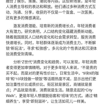
融合了娱乐、策展、潮玩等内容。这些新场景，是年轻
人消费主导权的表达和释放。他们通过多种消费方式互
动、沟通、分享，收获的不仅是一个盲盒、一次医美，
还有更多的情感满足。
激发消费潜能、培育新的消费增长点，年轻消费者
大有潜力。研究表明，人口结构变化蕴藏消费新动能。
随着我国居民人口结构变化和社会需求转型，服务消费
快速增长。同时，年轻群体逐渐成为消费主力，不断解
锁“新玩法”，寻求“松弛感”，多元化的个性表达和沉浸体
验消费受到青睐。
分析“Z世代”消费变化和趋势，可以发现，年轻消费
者变得更加审慎精明。对于更多年轻人来说，“不是贵的
买不起，而是对的更有性价比”。日常生活中，“9块9的咖
啡”和“10块钱做一顿饭”等话题热度不减，显示出他们更
加注重性价比或质价比。街区就是景区，商铺就是景
点；产品就是场景，消费就是生活。随意走起的“City
Walk”，更是年轻人想摆脱俗套和“班味”的方式。通过“精
细养生”，享受“即刻滋补”，让生活如花儿一样美。