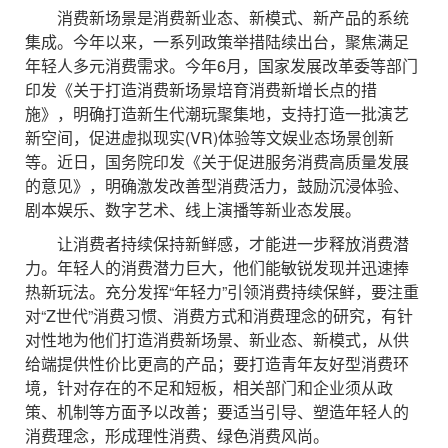
消费新场景是消费新业态、新模式、新产品的系统
集成。今年以来，一系列政策举措陆续出台，聚焦满足
年轻人多元消费需求。今年6月，国家发展改革委等部门
印发《关于打造消费新场景培育消费新增长点的措
施》，明确打造新生代潮玩聚集地，支持打造一批演艺
新空间，促进虚拟现实(VR)体验等文娱业态场景创新
等。近日，国务院印发《关于促进服务消费高质量发展
的意见》，明确激发改善型消费活力，鼓励沉浸体验、
剧本娱乐、数字艺术、线上演播等新业态发展。
让消费者持续保持新鲜感，才能进一步释放消费潜
力。年轻人的消费潜力巨大，他们能敏锐发现并迅速捧
热新玩法。充分发挥“年轻力”引领消费持续保鲜，要注重
对“Z世代”消费习惯、消费方式和消费理念的研究，有针
对性地为他们打造消费新场景、新业态、新模式，从供
给端提供性价比更高的产品；要打造青年友好型消费环
境，针对存在的不足和短板，相关部门和企业须从政
策、机制等方面予以改善；要适当引导、塑造年轻人的
消费理念，形成理性消费、绿色消费风尚。