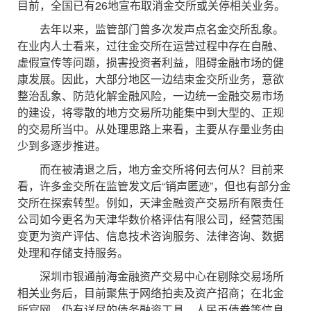
目前，全国已有26地宣布取消金交所或关停相关业务。
去年以来，监管部门曾多次发声点名金交所乱象。
在业内人士看来，过往金交所在运营过程中存在自融、
虚假宣传等问题，损害投资者利益，阻碍金融市场的健
康发展。因此，大部分地区一边结束金交所业务，意欲
整治乱象、防范化解金融风险，一边统一金融交易市场
的建设，将零散的地方交易所功能集中到大型的、正规
的交易所当中。从处理思路上来看，主要从存量业务由
少到多逐步推进。
而在被清退之后，地方金交所将何去何从？目前来
看，许多金交所在监管发文后“销声匿迹”，但也有部分金
交所在探索转型。例如，天津金融资产交易所有限责任
公司如今更名为天津华数价格评估有限公司，经营范围
变更为资产评估、信息技术咨询服务、法律咨询、数据
处理和存储支持服务。
深圳市银通前海金融资产交易中心在剔除交易场所
相关业务后，目前聚焦于网络拍卖及资产招商；在北金
所官网，仍有详尽的债务融资工具、人民币债券等信息