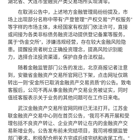
湖北省、大连市金融资产类交易场所实现清零。
在取消公告中，上述地方金融管理局纷纷提及，市
场上出现部分名称中带有“产登管理”“产权交易”“产权服务”
等字样的市场主体，未经国家有权部门依法许可，直接
或间接为各类非标债务融资活动提供登记备案等服务，
属于“伪金交所”，涉嫌违规经营，存在较大金融风险隐
患。提醒投资者树立正确投资理念，提高风险识别能
力，选择合法投资渠道，保护自身合法权益。
随着金融监管部门公告的发出，北京商报记者注意
到，安徽省金融资产交易所官网已下架，点击网址仅跳
转出一则“安金所已取消金融资产交易资质”的公告。致电
客服后，公司不再从事金融资产交易业务被证实，同时
值班客服表示关于业务的其他问题可在工作日来电。
武汉金融资产交易所官网同样已无法打开。江苏金
联金融资产交易中心则在首页公告，“我司不再开展和受
理包括不良资产转让、企业资产转让在内的金融资产交
易新增业务。公告发布前未完结项目，我司将根据监管
部门要求，积极配合相关方完成后续完结和收尾工作。”