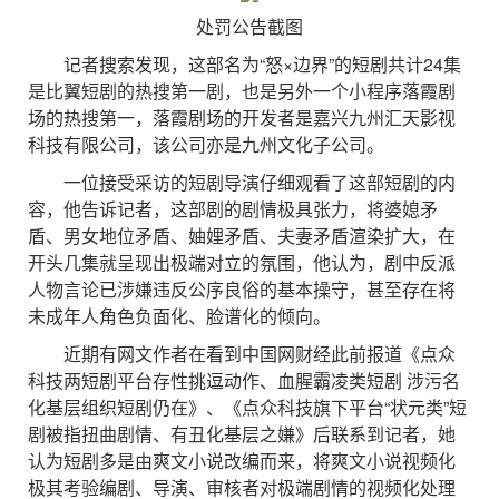
处罚公告截图
记者搜索发现，这部名为“怒×边界”的短剧共计24集
是比翼短剧的热搜第一剧，也是另外一个小程序落霞剧
场的热搜第一，落霞剧场的开发者是嘉兴九州汇天影视
科技有限公司，该公司亦是九州文化子公司。
一位接受采访的短剧导演仔细观看了这部短剧的内
容，他告诉记者，这部剧的剧情极具张力，将婆媳矛
盾、男女地位矛盾、妯娌矛盾、夫妻矛盾渲染扩大，在
开头几集就呈现出极端对立的氛围，他认为，剧中反派
人物言论已涉嫌违反公序良俗的基本操守，甚至存在将
未成年人角色负面化、脸谱化的倾向。
近期有网文作者在看到中国网财经此前报道《点众
科技两短剧平台存性挑逗动作、血腥霸凌类短剧 涉污名
化基层组织短剧仍在》、《点众科技旗下平台“状元类”短
剧被指扭曲剧情、有丑化基层之嫌》后联系到记者，她
认为短剧多是由爽文小说改编而来，将爽文小说视频化
极其考验编剧、导演、审核者对极端剧情的视频化处理