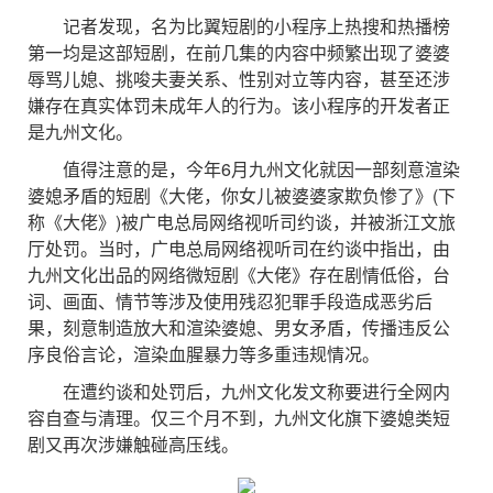
记者发现，名为比翼短剧的小程序上热搜和热播榜
第一均是这部短剧，在前几集的内容中频繁出现了婆婆
辱骂儿媳、挑唆夫妻关系、性别对立等内容，甚至还涉
嫌存在真实体罚未成年人的行为。该小程序的开发者正
是九州文化。
值得注意的是，今年6月九州文化就因一部刻意渲染
婆媳矛盾的短剧《大佬，你女儿被婆婆家欺负惨了》(下
称《大佬》)被广电总局网络视听司约谈，并被浙江文旅
厅处罚。当时，广电总局网络视听司在约谈中指出，由
九州文化出品的网络微短剧《大佬》存在剧情低俗，台
词、画面、情节等涉及使用残忍犯罪手段造成恶劣后
果，刻意制造放大和渲染婆媳、男女矛盾，传播违反公
序良俗言论，渲染血腥暴力等多重违规情况。
在遭约谈和处罚后，九州文化发文称要进行全网内
容自查与清理。仅三个月不到，九州文化旗下婆媳类短
剧又再次涉嫌触碰高压线。