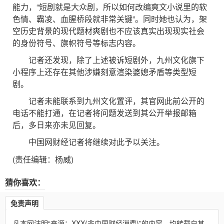
能力，“短剧就是大众剧，所以如何改编爽文小说里的软
色情、霸凌、血腥桥段就非常关键”。同时她也认为，架
空历史背景的现代题材爽剧也不应该真实出现现实社会
的身份符号、旗帜符号等标志内容。
记者还发现，除了上述被诉短剧外，九州文化旗下
小程序上还存在其他涉嫌刻意渲染婆媳矛盾等类型短
剧。
记者未能联系到九州文化置评，其官网此前公开的
电话不能打通，在记者将问题发送到其公开举报邮箱
后，多日来亦未见回复。
中国网财经记者将继续对此予以关注。
(责任编辑：杨威)
猜你喜欢：
免责声明
凡本网注明“来源：XXX(非中国财经消费)”的内容，均转载自其