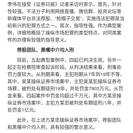
李伟在接受《证券日报》记者采访时表示，首先，针对
性较强。不法分子利用网络直播、微信群、投资论坛等
新媒体平台非法荐股、“抢帽子交易”，实施违法犯罪是当
前新兴的犯罪方式之一。其次，指导性强。作为典型案
例，详细地概括了操纵市场犯罪的类型特点，对同类案
件的办理有较强的指导意义。
荐股团队、黑嘴中介均入刑
目前，五起典型案例中，四起已判决生效，另外一
起正在检察院审查起诉阶段。从判决结果来看，刑事处
罚力度较大。从刑期来看，主犯刑期从7年到19年不等，
其中，吴某操纵证券市场案中，主犯吴某犯操纵证券市
场罪，被判处有期徒刑19年，并处罚金7903万元。从罚
金来看，四起案件中罚金均超过千万元，其中方某忠操
纵证券市场案中，主犯方某忠被判处有期徒刑八年，并
处罚金1亿元。
此外，在上述方某忠操纵证券市场案中，荐股团队
和黑嘴中介均入刑，具有较强的警示意义。