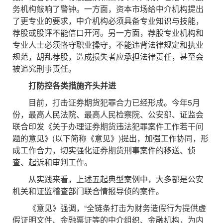
务机构敲响了警钟。一方面，资本市场给中介机构提出
了更专业的要求，中介机构必须具备专业知识与技能，
荐股或股评不能信口开河。另一方面，荐股专业机构和
专业人士必须恪守职业操守，不能违背法律规定和执业
规范，胡乱荐股，造成损失者应承担法律责任，甚至会
被追究刑事责任。
打防控各类措施齐头并进
目前，打击证券期货犯罪合力已经形成。今年5月
份，最高人民法院、最高人民检察院、公安部、证监会
联合印发《关于办理证券期货违法犯罪案件工作若干问
题的意见》(以下简称《意见》)提出，加强工作协同，形
成工作合力，切实强化证券期货刑事案件的移送、侦
查、起诉和审判工作。
从实践来看，上述五起典型案例中，大多都是公安
机关和证监稽查部门联合情报导侦的案件。
《意见》强调，“全链条打击为财务造假行为提供虚
假证明文件、金融票证等的中介组织、金融机构，为内