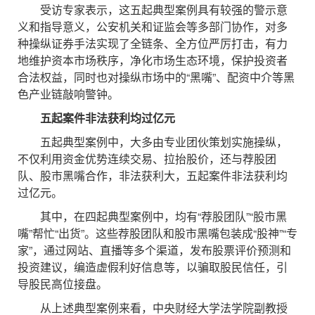
受访专家表示，这五起典型案例具有较强的警示意
义和指导意义，公安机关和证监会等多部门协作，对多
种操纵证券手法实现了全链条、全方位严厉打击，有力
地维护资本市场秩序，净化市场生态环境，保护投资者
合法权益，同时也对操纵市场中的“黑嘴”、配资中介等黑
色产业链敲响警钟。
五起案件非法获利均过亿元
五起典型案例中，大多由专业团伙策划实施操纵，
不仅利用资金优势连续交易、拉抬股价，还与荐股团
队、股市黑嘴合作，非法获利大，五起案件非法获利均
过亿元。
其中，在四起典型案例中，均有“荐股团队”“股市黑
嘴”帮忙“出货”。这些荐股团队和股市黑嘴包装成“股神”“专
家”，通过网站、直播等多个渠道，发布股票评价预测和
投资建议，编造虚假利好信息等，以骗取股民信任，引
导股民高位接盘。
从上述典型案例来看，中央财经大学法学院副教授