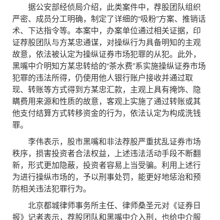
据公安部经侦局介绍，此类案件中，荐股团队组织
严密、成员分工明确，制定了详细的“吸粉”方案、推销话
术、下达指令等。本案中，办案单位通过相关证据，印
证荐股团队与方某忠通谋，对操纵行为具备明知的主观
故意，依法被认定为操纵证券市场犯罪的从犯。此外，
黑嘴中介明知方某忠转给的“茶水费”系实施操纵证券市场
犯罪的违法所得，仍使用他人银行账户接收并通过取
现、转账等方式得到方某忠汇款，主观上具有掩饰、隐
瞒费用来源和性质的故意，客观上实施了通过转账或其
他支付结算方式转移资金的行为，依法认定为构成洗钱
罪。
李伟表示，股市黑嘴和非法荐股严重扰乱证券市场
秩序，损害投资者合法权益，上述违法活动手段不断翻
新，形式更加隐蔽，投资者容易上当受骗。利用上述行
为进行操纵市场的，予以刑事处罚，能更好地惩治和预
防相关违法犯罪行为。
北京都城律师事务所主任、律师桑圣元对《证券日
报》记者表示，荐股团队和黑嘴中介入刑，也给中介服