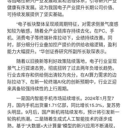
等战略性新兴产业发展政策和治理体系，引导新兴产业
健康有序发展。这为我国电子产业提升长期公司价值、
可持续发展提供了坚实基础。
“电子板块整体呈现顺周期特征，对需求侧景气度感
知较为敏感，随着全产业链库存持续去化，在PC、手
机、消费电子等终端补库拉动下，业绩持续改善。同
时，部分细分行业叠加控产提价的供给收缩逻辑，盈利
能力大幅提升。”华创证券研究所副所长耿琛表示。
随着以旧换新等利好政策陆续落地，电子行业呈现
景气上行提速态势，彻底扭转了过去两年负增长趋势。
行业去库存和供给侧出清较为充分，在AI算力需求的边
际拉动下、在新一轮终端AI化的创新预期中，行业正迎
来具备较强持续性的上行周期。
一是国内智能手机市场延续增长。2024年1月至7
月，国内手机出货量1.71亿部，同比增长15.3%，复苏势
头明显。9月后，国产新机将陆续发布，预计将引发新一
轮购机热潮。二是随着生成式人工智能技术的逐步成
熟，基于“大数据+大计算量”模型的新兴应用不断涌现，