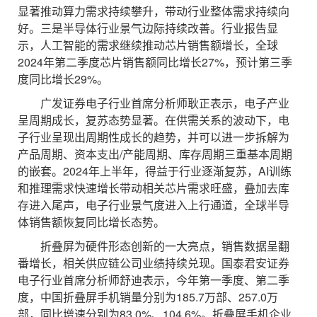
显著推动算力需求持续攀升，带动行业整体需求持续向
好。三是半导体行业景气边际持续改善。行业报告显
示，人工智能的需求继续推动芯片销售额增长，全球
2024年第二季度芯片销售额同比增长27%，预计第三季
度同比增长29%。
广发证券电子行业首席分析师耿正表示，电子产业
呈周期成长，复苏态势显著。在供需关系的波动下，电
子行业呈现出周期性成长的趋势，并可以进一步拆解为
产品周期、资本支出/产能周期、库存周期三重基本周期
的嵌套。2024年上半年，得益于行业逐渐复苏，AI训练
和推理需求快速增长带动相关芯片需求旺盛，叠加去库
存进入尾声，电子行业景气度进入上行通道，全球半导
体销售额恢复同比增长态势。
折叠屏为硬件形态创新的一大亮点，销售数据呈翻
番增长，相关供应链公司业绩持续兑现。国泰君安证券
电子行业首席分析师舒迪表示，今年第一季度、第二季
度，中国折叠屏手机销量分别为185.7万部、257.0万
部，同比增速分别为83.0%、104.6%。折叠屏手机企业