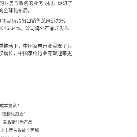
展的业务与收购的业务协同，促进了
的全球化布局。
主品牌占出口销售总额近70%，
15.64%。公司海外产品开发以
重推动下，中国家电行业实现了业
续增长，中国家电行业有望迎来更
小成本投资？
的“植物免疫盾”
、废品变时尚产品
S对比卡罗拉锐放全面解