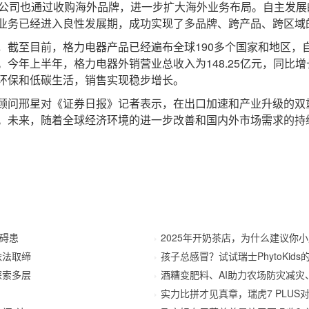
。公司也通过收购海外品牌，进一步扩大海外业务布局。自主发
业务已经进入良性发展期，成功实现了多品牌、跨产品、跨区域
至目前，格力电器产品已经遍布全球190多个国家和地区，自
今年上半年，格力电器外销营业总收入为148.25亿元，同比增长
环保和低碳生活，销售实现稳步增长。
问邢星对《证券日报》记者表示，在出口加速和产业升级的双
。未来，随着全球经济环境的进一步改善和国内外市场需求的持
障碍患
2025年开奶茶店，为什么建议你
依法取缔
孩子总感冒？试试瑞士PhytoKids
探索多层
酒糟变肥料、AI助力农场防灾减灾
实力比拼才见真章，瑞虎7 PLU