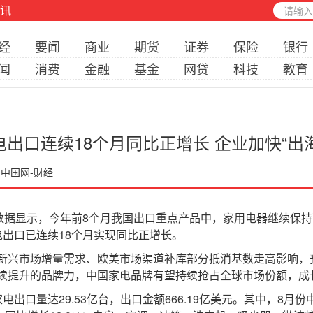
讯
经
要闻
商业
期货
证券
保险
银行
闻
消费
金融
基金
网贷
科技
教育
出口连续18个月同比正增长 企业加快“出
 中国网-财经
据显示，今年前8个月我国出口重点产品中，家用电器继续保持两
电出口已连续18个月实现同比正增长。
兴市场增量需求、欧美市场渠道补库部分抵消基数走高影响，
续提升的品牌力，中国家电品牌有望持续抢占全球市场份额，成
口量达29.53亿台，出口金额666.19亿美元。其中，8月份