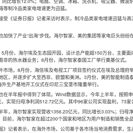
美元，同比增长12.0%；电扇、空调、冰箱、洗衣机、吸尘器、微
箱等制冷品类家电增速更为迅猛。
受《证券日报》记者采访时表示，制冷品类家电增速迅猛与高
快了产业“出海”步伐。海尔智家、美的集团等家电巨头纷纷
5月份，海尔埃及生态园开园，设计总产能超150万台，主要面
南非的热水器业务；8月份，海尔智家泰国工厂举行奠基仪式。
市场，8月份，海信埃及电视工厂项目签约仪式在埃及总理府举
地区，并逐步扩大至西非、欧盟和美洲。3月份，美的智能制造
个海外生产基地开工仪式在印尼三宝垄市隆重举行。
半年报中得到了体现。Wind数据显示，今年上半年，按照申万
亿元，实现归母净利润512.72亿元。其中96家公司实现盈利，7
尔智家实现营收1356.23亿元，同比增长3.03%；归母净利
速。目前，海尔智家在超过200个国家和地区为用户制造和销售全
》记者表示，在海外市场，公司基于各市场当地消费需求，生