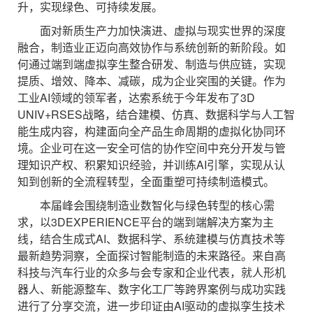
升，实现绿色、可持续发展。
面对新质生产力加快演进、虚拟与现实世界的深度
融合，制造业正迈向高效协作与系统创新的新阶段。如
何通过端到端虚拟孪生整合研发、制造与供应链，实现
提质、增效、降本、减碳，成为企业突围的关键。作为
工业AI领域的领军者，达索系统于今年发布了3D
UNIV+RSES战略，结合建模、仿真、数据科学与人工智
能生成内容，构建面向全产品生命周期的虚拟化协同环
境。企业可在这一安全可信的协作空间中充分开发与管
理知识产权、积累知识经验，并训练AI引擎，实现从认
知到创新的全流程转型，全面重塑可持续制造模式。
本届峰会围绕制造业数智化与绿色转型的核心需
求，以3DEXPERIENCE平台的端到端解决方案为主
线，结合生成式AI、数据科学、系统建模与仿真技术等
最新趋势洞察，全面探讨智能制造的未来路径。来自高
科技与汽车行业的众多与会专家和企业代表，就人形机
器人、新能源整车、数字化工厂等跨界案例与成功实践
进行了分享交流，进一步印证由AI驱动的虚拟孪生技术